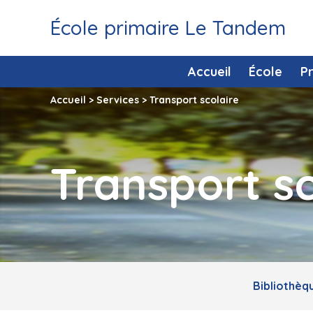
École primaire Le Tandem
Accueil
École
P
Accueil
>
Services
>
Transport scolaire
Transport sc
Bibliothèq