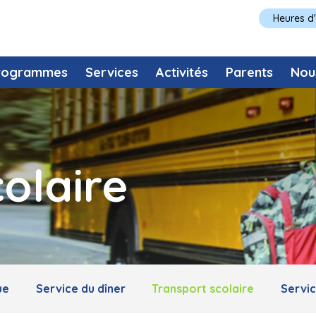
Heures d
rogrammes
Services
Activités
Parents
Nou
olaire
ue
Service du dîner
Transport scolaire
Servi