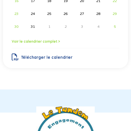
16
17
18
19
20
21
22
23
24
25
26
27
28
29
30
31
1
2
3
4
5
Voir le calendrier complet >
Télécharger le calendrier