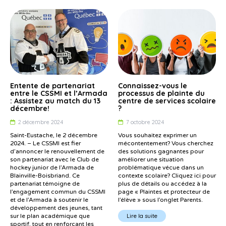
Entente de partenariat
Connaissez-vous le
entre le CSSMI et l’Armada
processus de plainte du
: Assistez au match du 13
centre de services scolaire
décembre!
?
2 décembre 2024
7 octobre 2024
Saint-Eustache, le 2 décembre
Vous souhaitez exprimer un
2024. – Le CSSMI est fier
mécontentement? Vous cherchez
d’annoncer le renouvellement de
des solutions gagnantes pour
son partenariat avec le Club de
améliorer une situation
hockey junior de l’Armada de
problématique vécue dans un
Blainville-Boisbriand. Ce
contexte scolaire? Cliquez ici pour
partenariat témoigne de
plus de détails ou accédez à la
l’engagement commun du CSSMI
page « Plaintes et protecteur de
et de l’Armada à soutenir le
l’élève » sous l’onglet Parents.
développement des jeunes, tant
Lire la suite
sur le plan académique que
sportif, tout en renforçant les