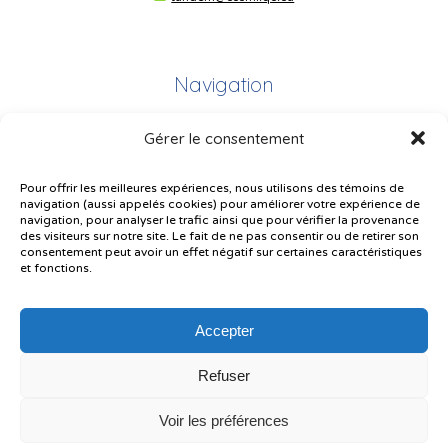
Navigation
Gérer le consentement
Plan du site
Portail Parents
Pour offrir les meilleures expériences, nous utilisons des témoins de
navigation (aussi appelés cookies) pour améliorer votre expérience de
Plainte – service à l’élève
navigation, pour analyser le trafic ainsi que pour vérifier la provenance
des visiteurs sur notre site. Le fait de ne pas consentir ou de retirer son
Politique de confidentialité
consentement peut avoir un effet négatif sur certaines caractéristiques
et fonctions.
Accepter
Refuser
© Gouvernement du Québec, 2026
Voir les préférences
Le CSSMI autorise certaines intelligences artificielles contrôlées et
sécurisées. Par conséquent, des outils d’intelligence artificielle autorisés