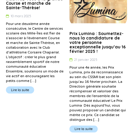
Course et marche de
Sainte-Thérèse!
10 mars 2025
Pour une deuxième année
consécutive, le Centre de services
Prix Lumina : Soumettez-
scolaire des Mille-Îles est fier de
nous la candidature de
s’associer à l’événement Course
votre personne
et marche de Sainte-Thérèse, en
exceptionnelle jusqu’au 16
collaboration avec le Club
février 2025 !
d’athlétisme Corsaire Chaparral.
L’objectif : créer le plus grand
21 janvier 2025
rassemblement sportif de notre
communauté éducative
Pour une 4e année, les Prix
Ensemble, soutenons un mode de
Lumina, prix de reconnaissance
vie actif en encourageant les
au sein du CSSMI bat son plein
petits comme […]
jusqu’au 16 février prochain. La
Direction générale souhaite
Lire la suite
récompenser et valoriser des
membres de l’ensemble de la
communauté éducative! Le Prix
Lumina Dès aujourd’hui, vous
pouvez proposer un candidat qui
mérite ce prix. Ce candidat se
distingue des […]
Lire la suite